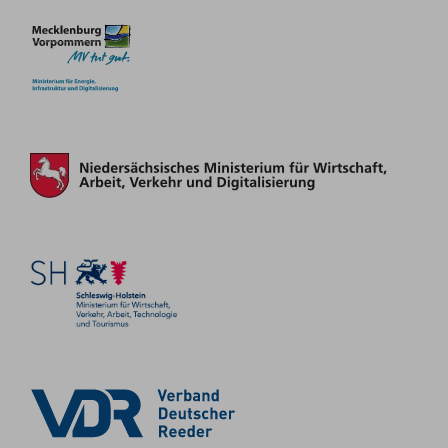
Centuria Marine Services
Weltweit
Gastanker
zur Webseite
Hamburg
Carl F. Peters
Weltweit
Tanker
zur Webseite
Hamburg
John T. Essberger
Weltweit