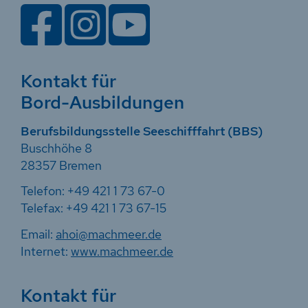
Container-Feeder, Bulker, Tanker,
Schwergut, Offshore
zur Webseite
Kontakt für
Bord-Ausbildungen
Bremen
Herm. Dauelsberg GmbH & Co. KG
Berufsbildungsstelle Seeschifffahrt (BBS)
Weltweit
Buschhöhe 8
Massengut, Container
28357 Bremen
zur Webseite
Telefon: +49 421 1 73 67-0
Telefax: +49 421 1 73 67-15
Bremen
Email:
ahoi@machmeer.de
SLOMAN NEPTUN Schiffahrts-
Internet:
www.machmeer.de
Aktiengesellschaft
Weltweit
Kontakt für