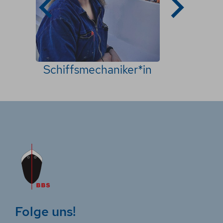
Leaflet
| ©
OpenStreetMap
Schiffsmechaniker*in
Bremen
F. A. Vinnen & Co. (GmbH & Co. KG)
Weltweit
Container
zur Webseite
Bremen
Harren Group
Folge uns!
Weltweit