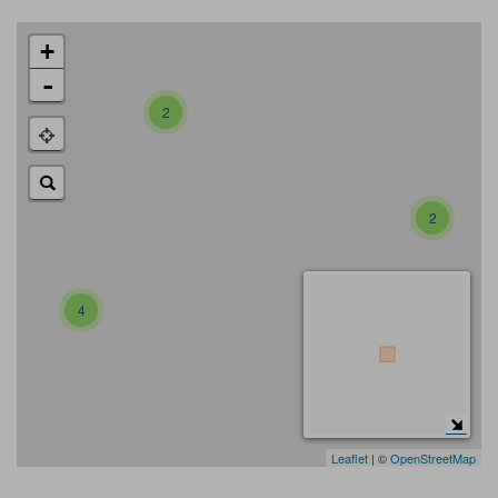
+
-
2
2
4
Leaflet
| ©
OpenStreetMap