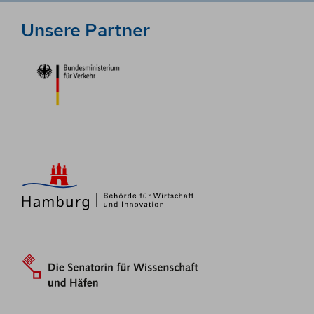
Unsere Partner
Emden
Reederei M. Lauterjung
Weltweit
Container, Massengut
zur Webseite
Hamburg
Auerbach Schifffahrt
Weltweit
Mehrzweckfrachter
zur Webseite
Hamburg