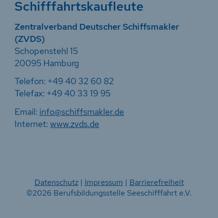
Tanker
Schifffahrtskaufleute
zur Webseite
Zentralverband Deutscher Schiffsmakler
(ZVDS)
Schopenstehl 15
Burg (Dithmarschen)
Danz & Tietjens Bereederungs GmbH &
20095 Hamburg
Co. KG
Telefon: +49 40 32 60 82
Telefax: +49 40 33 19 95
Weltweit
Container
Email:
info@schiffsmakler.de
Internet:
www.zvds.de
zur Webseite
Drochtersen
Reederei Stefan Patjens
Datenschutz
|
Impressum
|
Barrierefreiheit
Weltweit
©2026 Berufsbildungsstelle Seeschifffahrt e.V.
Container
zur Webseite