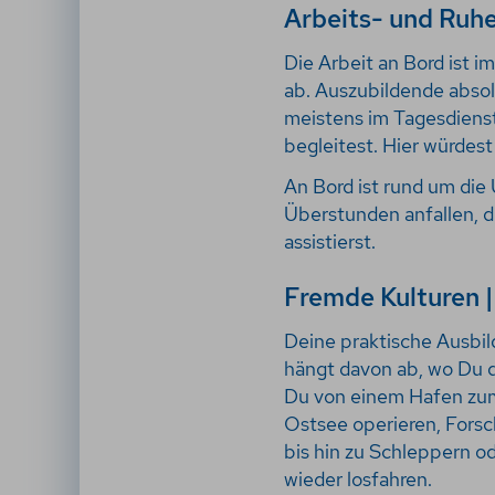
Arbeits- und Ruh
Die Arbeit an Bord ist i
ab. Auszubildende abso
meistens im Tagesdienst.
begleitest. Hier würdes
An Bord ist rund um di
Überstunden anfallen, 
assistierst.
Fremde Kulturen 
Deine praktische Ausbild
hängt davon ab, wo Du d
Du von einem Hafen zum 
Ostsee operieren, Forsch
bis hin zu Schleppern o
wieder losfahren.