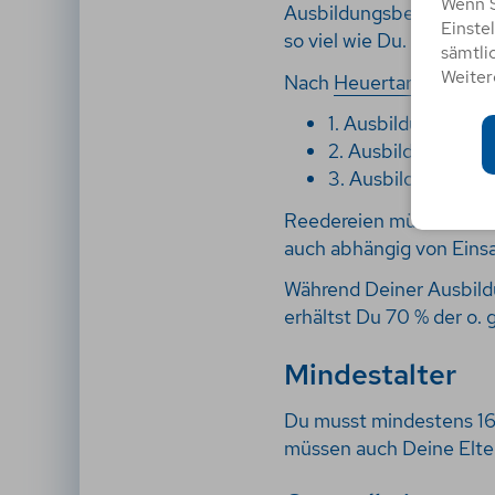
Wenn S
Ausbildungsberufen. Od
Einste
so viel wie Du. In der 
sämtli
Weiter
Nach
Heuertarifvertrag
1. Ausbildungsjahr: 
2. Ausbildungsjahr:
3. Ausbildungsjahr:
Reedereien müssen aber 
auch abhängig von Einsa
Während Deiner Ausbild
erhältst Du 70 % der o.
Mindestalter
Du musst mindestens 16 
müssen auch Deine Elte