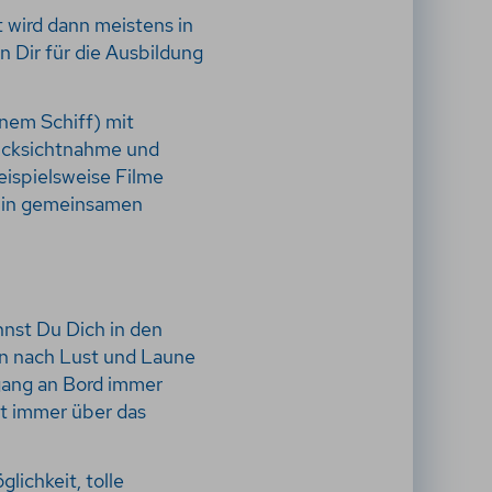
t wird dann meistens in
en Dir für die Ausbildung
nem Schiff) mit
Rücksichtnahme und
eispielsweise Filme
r in gemeinsamen
nnst Du Dich in den
rn nach Lust und Laune
ugang an Bord immer
st immer über das
lichkeit, tolle