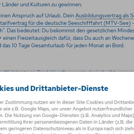
r Länder und Kulturen zu gewinnen.
einen Anspruch auf Urlaub. Dein
Ausbildungsvertrag als 
tarifvertrag für die deutsche Seeschifffahrt (MTV-See)
-
". Das bedeutet: Du bekommst den gesetzlichen Mindes
+ einen Freizeitausgleich dafür, dass Du auch an Wochen
d das 10 Tage Gesamturlaub für jeden Monat an Bord.
n
das Wichtigste an Bord. Verpflegungstechnisch gibt es i
k, Coffee-Time, Mittag, Coffee-Time, Abendessen. Geträ
ks gibt es im "Bordkiosk" zu kaufen. Zu besonderen Gele
kies und Drittanbieter-Dienste
isch, ein Spanferkel oder ein Barbecue. Du hast an Bord 
nterkunft und Verpflegung.
rer Zustimmung nutzen wir in dieser Site Cookies und Drittanbi
e wie z.B. Google Maps, um unser Angebot nutzerfreundlicher 
. Die Nutzung von Google-Diensten (z.B. Analytics und Maps
ermittlung Ihrer personenbezogenen Daten in Länder (z.B. die
nem geringeren Datenschutzniveau als in Europa nach sich zieh
ildung zur/zum Schiffsmechaniker*in deutlich mehr als in