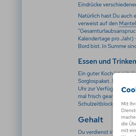
Eindrücke verschiedene
Natürlich hast Du auch 
verweist auf den
Mantel
"Gesamturlaubsanspruch
Kalendertage pro Jahr) 
Bord bist. In Summe sin
Essen und Trinke
Ein guter Koch ist mit 
Sorglospaket. Frühstüc
Uhr zur Verfügung. Snac
Coo
mal frisch geangelten F
Schulzeitblocks freie U
Mit Ih
Dienst
machen
Gehalt
die Üb
mit ei
Du verdienst in der Ausb