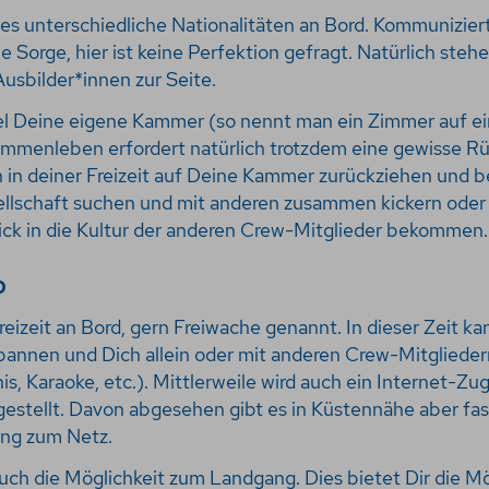
 es unterschiedliche Nationalitäten an Bord. Kommunizier
e Sorge, hier ist keine Perfektion gefragt. Natürlich steh
usbilder*innen zur Seite.
el Deine eigene Kammer (so nennt man ein Zimmer auf ei
sammenleben erfordert natürlich trotzdem eine gewisse 
h in deiner Freizeit auf Deine Kammer zurückziehen und b
ellschaft suchen und mit anderen zusammen kickern ode
ck in die Kultur der anderen Crew-Mitglieder bekommen.
b
reizeit an Bord, gern Freiwache genannt. In dieser Zeit ka
pannen und Dich allein oder mit anderen Crew-Mitgliede
s, Karaoke, etc.). Mittlerweile wird auch ein Internet-Z
gestellt. Davon abgesehen gibt es in Küstennähe aber fa
ng zum Netz.
auch die Möglichkeit zum Landgang. Dies bietet Dir die Mög