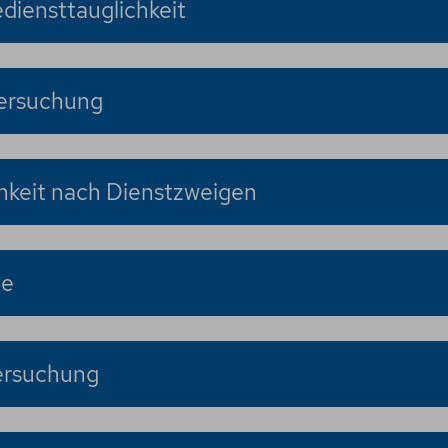
diensttauglichkeit
tersuchung
hkeit nach Dienstzweigen
te
ersuchung