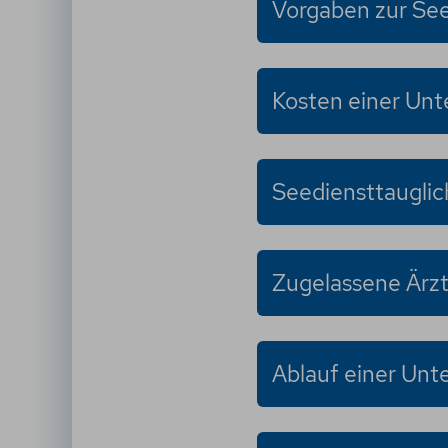
Vorgaben zur See
Kosten einer Un
Seediensttauglic
Zugelassene Ärz
Ablauf einer Unt