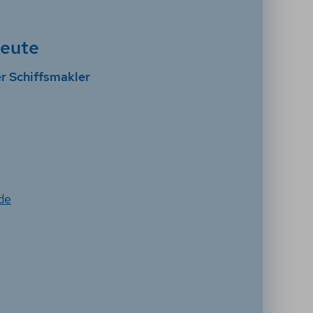
leute
r Schiffsmakler
de