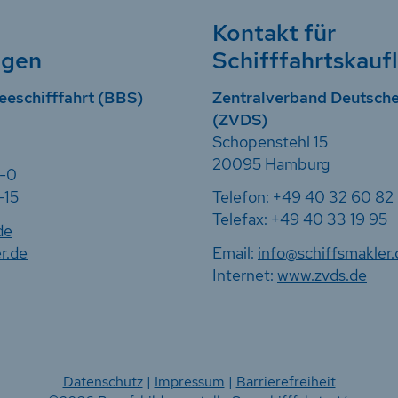
Kontakt für
ngen
Schifffahrtskauf
eeschifffahrt (BBS)
Zentralverband Deutsche
(ZVDS)
Schopenstehl 15
20095 Hamburg
7-0
-15
Telefon: +49 40 32 60 82
Telefax: +49 40 33 19 95
de
r.de
Email:
info@schiffsmakler.
Internet:
www.zvds.de
Datenschutz
|
Impressum
|
Barrierefreiheit