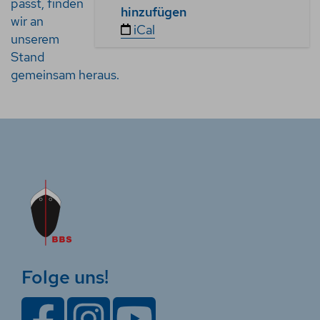
w
passt, finden
hinzufügen
w
wir an
iCal
.
unserem
m
Stand
a
gemeinsam heraus.
c
h
m
e
e
r
.
d
e
/
e
Folge uns!
i
n