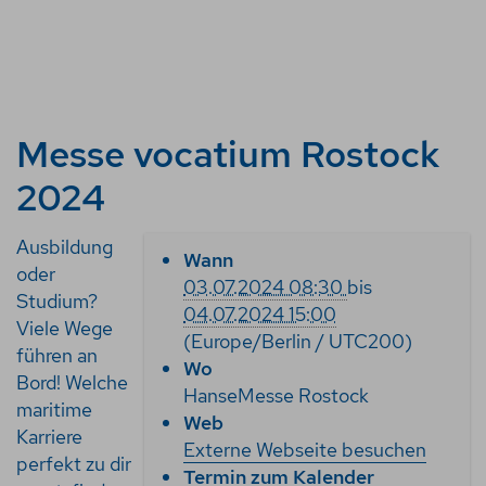
Messe vocatium Rostock
2024
h
Ausbildung
Wann
t
oder
03.07.2024 08:30
bis
t
Studium?
04.07.2024 15:00
p
Viele Wege
(Europe/Berlin / UTC200)
s
führen an
Wo
:
Bord! Welche
HanseMesse Rostock
/
maritime
Web
/
Karriere
Externe Webseite besuchen
w
perfekt zu dir
Termin zum Kalender