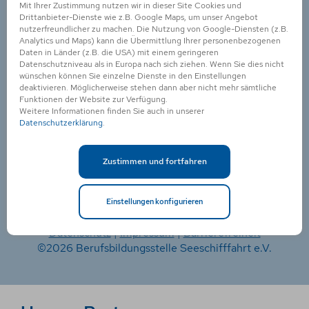
-
Mit Ihrer Zustimmung nutzen wir in dieser Site Cookies und
Zentralverband Deutscher Schiffsmakler
Drittanbieter-Dienste wie z.B. Google Maps, um unser Angebot
v
(ZVDS)
nutzerfreundlicher zu machen. Die Nutzung von Google-Diensten (z.B.
o
Analytics und Maps) kann die Übermittlung Ihrer personenbezogenen
Schopenstehl 15
Daten in Länder (z.B. die USA) mit einem geringeren
c
20095 Hamburg
Datenschutzniveau als in Europa nach sich ziehen. Wenn Sie dies nicht
a
wünschen können Sie einzelne Dienste in den Einstellungen
Telefon: +49 40 32 60 82
deaktivieren. Möglicherweise stehen dann aber nicht mehr sämtliche
t
Funktionen der Website zur Verfügung.
Telefax: +49 40 33 19 95
i
Weitere Informationen finden Sie auch in unserer
Datenschutzerklärung
.
u
Email:
info@schiffsmakler.de
m
Internet:
www.zvds.de
-
Zustimmen und fortfahren
r
o
Einstellungen konfigurieren
s
t
Datenschutz
|
Impressum
|
Barrierefreiheit
o
©2026 Berufsbildungsstelle Seeschifffahrt e.V.
c
k
-