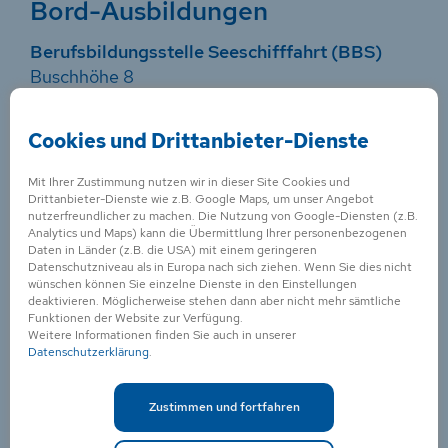
Bord-Ausbildungen
Berufsbildungsstelle Seeschifffahrt (BBS)
Buschhöhe 8
28357 Bremen
Telefon: +49 421 1 73 67-0
Cookies und Drittanbieter-Dienste
Telefax: +49 421 1 73 67-15
Mit Ihrer Zustimmung nutzen wir in dieser Site Cookies und
Email:
ahoi@machmeer.de
Drittanbieter-Dienste wie z.B. Google Maps, um unser Angebot
nutzerfreundlicher zu machen. Die Nutzung von Google-Diensten (z.B.
Internet:
www.machmeer.de
Analytics und Maps) kann die Übermittlung Ihrer personenbezogenen
Daten in Länder (z.B. die USA) mit einem geringeren
Datenschutzniveau als in Europa nach sich ziehen. Wenn Sie dies nicht
Kontakt für
wünschen können Sie einzelne Dienste in den Einstellungen
deaktivieren. Möglicherweise stehen dann aber nicht mehr sämtliche
Schifffahrtskaufleute
Funktionen der Website zur Verfügung.
Weitere Informationen finden Sie auch in unserer
Datenschutzerklärung
.
Zentralverband Deutscher Schiffsmakler
(ZVDS)
Zustimmen und fortfahren
Schopenstehl 15
20095 Hamburg