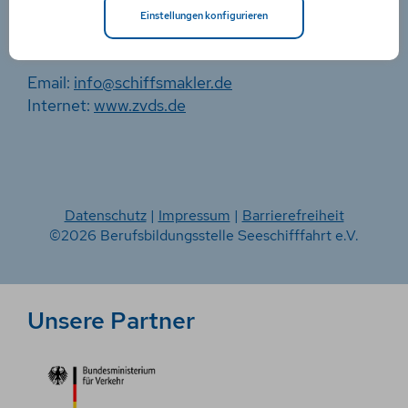
Einstellungen konfigurieren
Telefon: +49 40 32 60 82
Telefax: +49 40 33 19 95
Email:
info@schiffsmakler.de
Internet:
www.zvds.de
Datenschutz
|
Impressum
|
Barrierefreiheit
©2026 Berufsbildungsstelle Seeschifffahrt e.V.
Unsere Partner