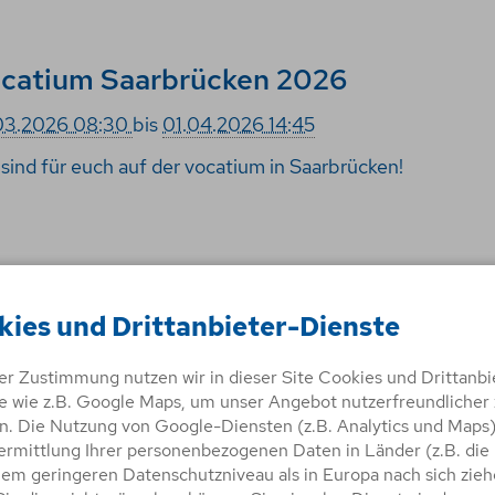
catium Saarbrücken 2026
03.2026 08:30
bis
01.04.2026 14:45
 sind für euch auf der vocatium in Saarbrücken!
rufsstart 2026
kies und Drittanbieter-Dienste
03.2026
von
13:00
bis
17:30
 sind für euch auf der Berufsstart 2026 im Brückenforu
rer Zustimmung nutzen wir in dieser Site Cookies und Drittanbi
e wie z.B. Google Maps, um unser Angebot nutzerfreundlicher 
. Die Nutzung von Google-Diensten (z.B. Analytics und Maps
ermittlung Ihrer personenbezogenen Daten in Länder (z.B. die
nem geringeren Datenschutzniveau als in Europa nach sich zieh
I Zukunft Bremen 2026