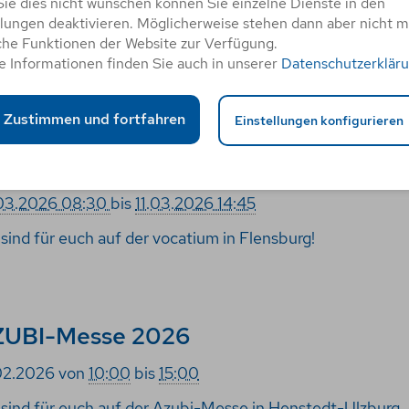
ie dies nicht wünschen können Sie einzelne Dienste in den
llungen deaktivieren. Möglicherweise stehen dann aber nicht 
03.2026
von
10:00
bis
15:00
che Funktionen der Website zur Verfügung.
e Informationen finden Sie auch in unserer
Datenschutzerklär
 sind für euch auf der ABI Zukunft in Bremen!
Zustimmen und fortfahren
Einstellungen konfigurieren
catium Flensburg 2026
03.2026 08:30
bis
11.03.2026 14:45
 sind für euch auf der vocatium in Flensburg!
ZUBI-Messe 2026
02.2026
von
10:00
bis
15:00
 sind für euch auf der Azubi-Messe in Henstedt-Ulzburg