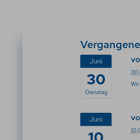
Vergangene
vo
2
Juni
0
30
30
2
6
Wir
-
Dienstag
0
6
-
vo
2
Juni
3
0
0
10.
10
2
T
6