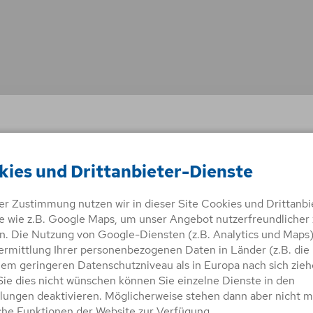
wird in der Adressleiste des Browsers angezeigt.
kies und Drittanbieter-Dienste
erei
rer Zustimmung nutzen wir in dieser Site Cookies und Drittanbi
e wie z.B. Google Maps, um unser Angebot nutzerfreundlicher 
. Die Nutzung von Google-Diensten (z.B. Analytics und Maps
ermittlung Ihrer personenbezogenen Daten in Länder (z.B. die
it keinen Inhalt.
nem geringeren Datenschutzniveau als in Europa nach sich zieh
ie dies nicht wünschen können Sie einzelne Dienste in den
llungen deaktivieren. Möglicherweise stehen dann aber nicht 
che Funktionen der Website zur Verfügung.