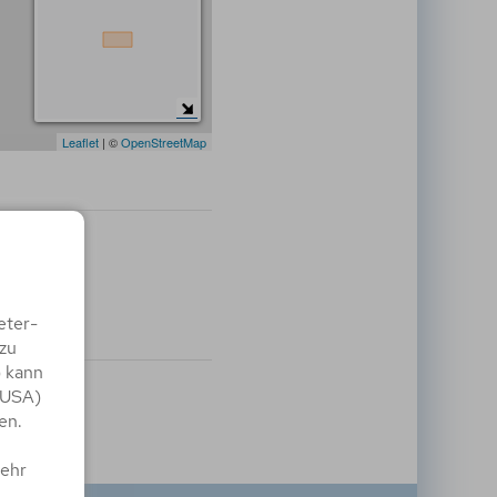
Leaflet
| ©
OpenStreetMap
eter-
zu
) kann
 USA)
en.
mehr