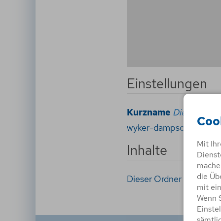
Einstellungen
Kurzname
Dieser Name 
Coo
wyker-dampschiffs-reed
Mit Ih
Inhalte
Dienst
machen
die Üb
Dieser Ordner hat zur Ze
mit ei
Wenn S
Einste
sämtli