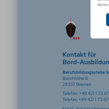
Weiter
Kontakt für
Bord-Ausbildu
Berufsbildungsstelle S
Buschhöhe 8
28357 Bremen
Telefon: +49 421 1 73 6
Telefax: +49 421 1 73 67
Email:
ahoi@machmeer.