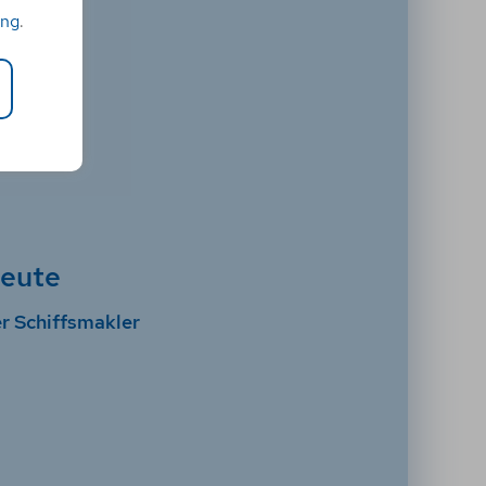
ung
.
leute
r Schiffsmakler