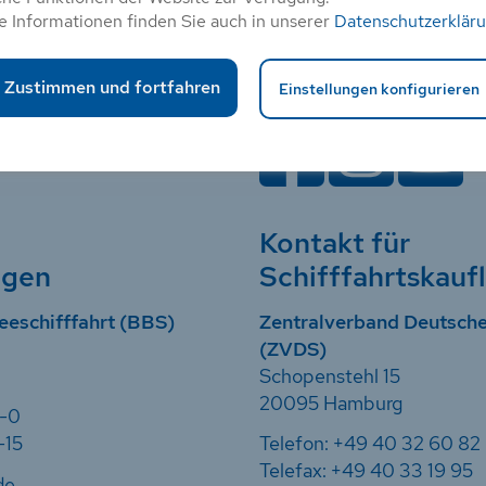
e Informationen finden Sie auch in unserer
Datenschutzerklär
Folge uns!
Zustimmen und fortfahren
Einstellungen konfigurieren
Kontakt für
ngen
Schifffahrtskauf
eeschifffahrt (BBS)
Zentralverband Deutsche
(ZVDS)
Schopenstehl 15
20095 Hamburg
7-0
-15
Telefon: +49 40 32 60 82
Telefax: +49 40 33 19 95
de