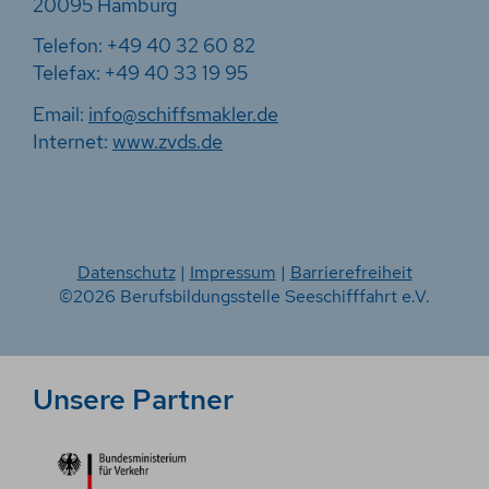
20095 Hamburg
Telefon: +49 40 32 60 82
Telefax: +49 40 33 19 95
Email:
info@schiffsmakler.de
Internet:
www.zvds.de
Datenschutz
|
Impressum
|
Barrierefreiheit
©2026 Berufsbildungsstelle Seeschifffahrt e.V.
Unsere Partner