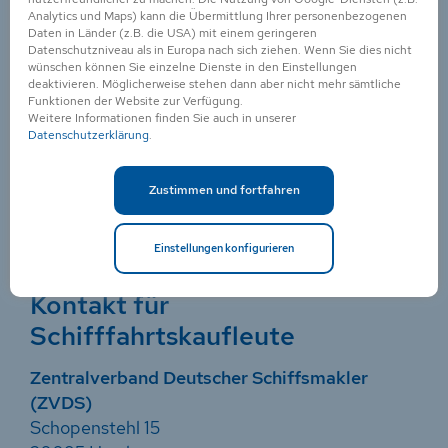
Bord-Ausbildungen
Analytics und Maps) kann die Übermittlung Ihrer personenbezogenen
Daten in Länder (z.B. die USA) mit einem geringeren
Datenschutzniveau als in Europa nach sich ziehen. Wenn Sie dies nicht
Berufsbildungsstelle Seeschifffahrt (BBS)
wünschen können Sie einzelne Dienste in den Einstellungen
deaktivieren. Möglicherweise stehen dann aber nicht mehr sämtliche
Buschhöhe 8
Funktionen der Website zur Verfügung.
28357 Bremen
Weitere Informationen finden Sie auch in unserer
Datenschutzerklärung
.
Telefon: +49 421 1 73 67-0
Telefax: +49 421 1 73 67-15
Zustimmen und fortfahren
Email:
ahoi@machmeer.de
Internet:
www.machmeer.de
Einstellungen konfigurieren
Kontakt für
Schifffahrtskaufleute
Zentralverband Deutscher Schiffsmakler
(ZVDS)
Schopenstehl 15