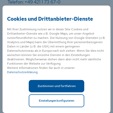
Telefon: +49 421 1 73 67-0
Telefax: +49 421 1 73 67-15
Email:
ahoi@machmeer.de
Cookies und Drittanbieter-Dienste
Internet:
www.machmeer.de
Mit Ihrer Zustimmung nutzen wir in dieser Site Cookies und
Drittanbieter-Dienste wie z.B. Google Maps, um unser Angebot
nutzerfreundlicher zu machen. Die Nutzung von Google-Diensten (z.B.
Kontakt für
Analytics und Maps) kann die Übermittlung Ihrer personenbezogenen
Schifffahrtskaufleute
Daten in Länder (z.B. die USA) mit einem geringeren
Datenschutzniveau als in Europa nach sich ziehen. Wenn Sie dies nicht
wünschen können Sie einzelne Dienste in den Einstellungen
Zentralverband Deutscher Schiffsmakler
deaktivieren. Möglicherweise stehen dann aber nicht mehr sämtliche
Funktionen der Website zur Verfügung.
(ZVDS)
Weitere Informationen finden Sie auch in unserer
Schopenstehl 15
Datenschutzerklärung
.
20095 Hamburg
Telefon: +49 40 32 60 82
Zustimmen und fortfahren
Telefax: +49 40 33 19 95
Einstellungen konfigurieren
Email:
info@schiffsmakler.de
Internet:
www.zvds.de