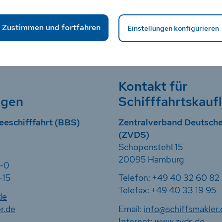
Folge uns!
Zustimmen und fortfahren
Einstellungen konfigurieren
Kontakt für
ngen
Schifffahrtskauf
eeschifffahrt (BBS)
Zentralverband Deutsche
(ZVDS)
Schopenstehl 15
20095 Hamburg
7-0
-15
Telefon: +49 40 32 60 82
Telefax: +49 40 33 19 95
de
r.de
Email:
info@schiffsmakler.
Internet:
www.zvds.de