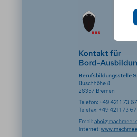
Kontakt für
Bord-Ausbildu
Berufsbildungsstelle S
Buschhöhe 8
28357 Bremen
Telefon: +49 421 1 73 6
Telefax: +49 421 1 73 67
Email:
ahoi@machmeer.
Internet:
www.machmee