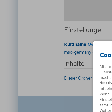
Einstellungen
Kurzname
Dieser Name 
msc-germany-sa-co-kg
Coo
Inhalte
Mit Ih
Dienst
machen
Dieser Ordner hat zur Ze
die Üb
mit ei
Wenn S
Einste
sämtli
Weiter