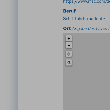
https://www.msc.com/d
Beruf
Schifffahrtskaufleute
Ort
Angabe des Ortes fü
+
-