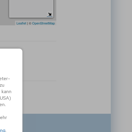
Leaflet
| ©
OpenStreetMap
eter-
zu
) kann
 USA)
en.
mehr
ung
.