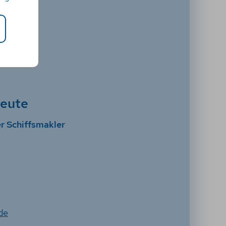
leute
r Schiffsmakler
de