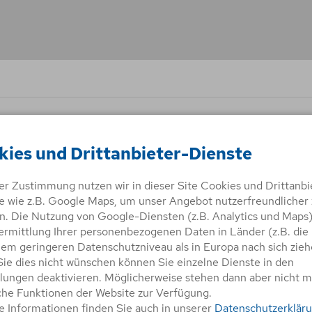
wird in der Adressleiste des Browsers angezeigt.
kies und Drittanbieter-Dienste
rer Zustimmung nutzen wir in dieser Site Cookies und Drittanbi
e wie z.B. Google Maps, um unser Angebot nutzerfreundlicher 
. Die Nutzung von Google-Diensten (z.B. Analytics und Maps
it keinen Inhalt.
ermittlung Ihrer personenbezogenen Daten in Länder (z.B. die
nem geringeren Datenschutzniveau als in Europa nach sich zieh
ie dies nicht wünschen können Sie einzelne Dienste in den
llungen deaktivieren. Möglicherweise stehen dann aber nicht 
che Funktionen der Website zur Verfügung.
e Informationen finden Sie auch in unserer
Datenschutzerklär