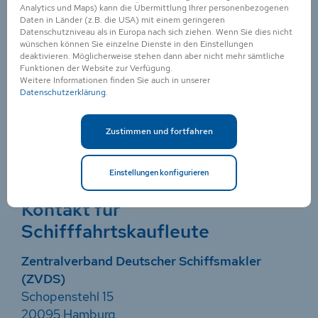
Bord-Ausbildungen
Analytics und Maps) kann die Übermittlung Ihrer personenbezogenen
Daten in Länder (z.B. die USA) mit einem geringeren
Datenschutzniveau als in Europa nach sich ziehen. Wenn Sie dies nicht
Berufsbildungsstelle Seeschifffahrt (BBS)
wünschen können Sie einzelne Dienste in den Einstellungen
Buschhöhe 8
deaktivieren. Möglicherweise stehen dann aber nicht mehr sämtliche
Funktionen der Website zur Verfügung.
28357 Bremen
Weitere Informationen finden Sie auch in unserer
Datenschutzerklärung
.
Telefon: +49 421 1 73 67-0
Telefax: +49 421 1 73 67-15
Zustimmen und fortfahren
Email:
ahoi@machmeer.de
Internet:
www.machmeer.de
Einstellungen konfigurieren
Kontakt für
Schifffahrtskaufleute
Zentralverband Deutscher Schiffsmakler
(ZVDS)
Schopenstehl 15
20095 Hamburg