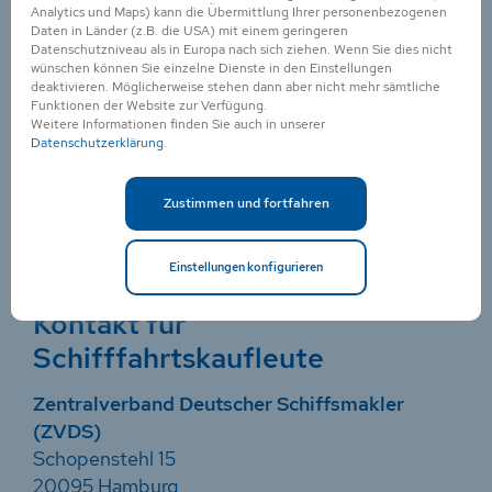
Bord-Ausbildungen
Analytics und Maps) kann die Übermittlung Ihrer personenbezogenen
Daten in Länder (z.B. die USA) mit einem geringeren
Datenschutzniveau als in Europa nach sich ziehen. Wenn Sie dies nicht
Berufsbildungsstelle Seeschifffahrt (BBS)
wünschen können Sie einzelne Dienste in den Einstellungen
Buschhöhe 8
deaktivieren. Möglicherweise stehen dann aber nicht mehr sämtliche
Funktionen der Website zur Verfügung.
28357 Bremen
Weitere Informationen finden Sie auch in unserer
Datenschutzerklärung
.
Telefon: +49 421 1 73 67-0
Telefax: +49 421 1 73 67-15
Zustimmen und fortfahren
Email:
ahoi@machmeer.de
Internet:
www.machmeer.de
Einstellungen konfigurieren
Kontakt für
Schifffahrtskaufleute
Zentralverband Deutscher Schiffsmakler
(ZVDS)
Schopenstehl 15
20095 Hamburg