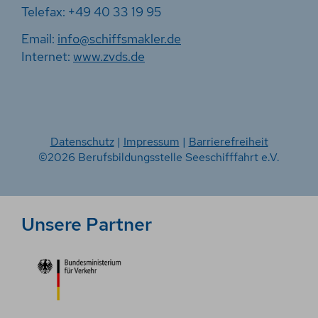
Telefax: +49 40 33 19 95
Email:
info@schiffsmakler.de
Internet:
www.zvds.de
Datenschutz
|
Impressum
|
Barrierefreiheit
©2026 Berufsbildungsstelle Seeschifffahrt e.V.
Unsere Partner