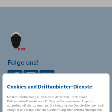
Folge uns!
Cookies und Drittanbieter-Dienste
Kontakt für
Mit Ihrer Zustimmung nutzen wir in dieser Site Cookies und
Drittanbieter-Dienste wie z.B. Google Maps, um unser Angebot
Bord-Ausbildungen
nutzerfreundlicher zu machen. Die Nutzung von Google-Diensten (z.B.
Analytics und Maps) kann die Übermittlung Ihrer personenbezogenen