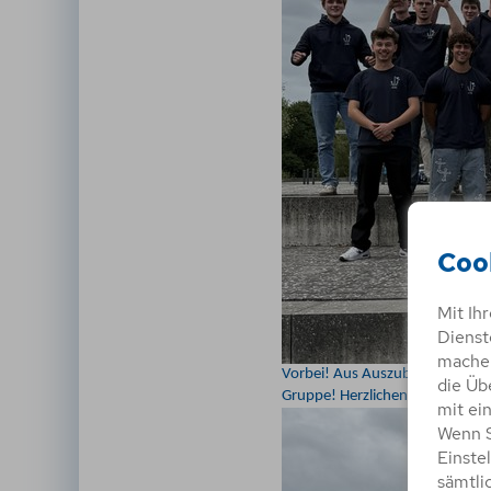
Coo
Mit Ih
Dienst
machen
Vorbei! Aus Auszubildenden sind
die Üb
Gruppe! Herzlichen Glückwunsc
mit ei
Wenn S
Einste
sämtli