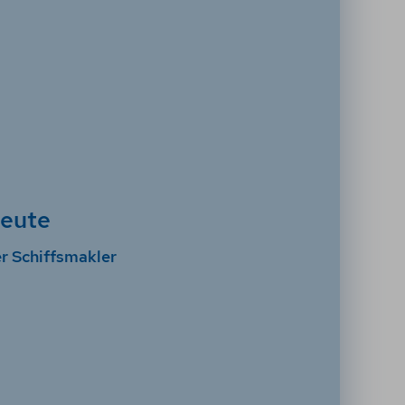
leute
r Schiffsmakler