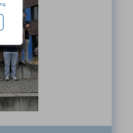
ung
.