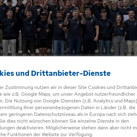
kies und Drittanbieter-Dienste
rer Zustimmung nutzen wir in dieser Site Cookies und Drittanbi
e wie z.B. Google Maps, um unser Angebot nutzerfreundlicher 
. Die Nutzung von Google-Diensten (z.B. Analytics und Maps
 Schiffsmechaniker geworden! Wir wünschen euch alles erdenklich Gute für d
ermittlung Ihrer personenbezogenen Daten in Länder (z.B. die
h!
nem geringeren Datenschutzniveau als in Europa nach sich zieh
ie dies nicht wünschen können Sie einzelne Dienste in den
llungen deaktivieren. Möglicherweise stehen dann aber nicht 
che Funktionen der Website zur Verfügung.